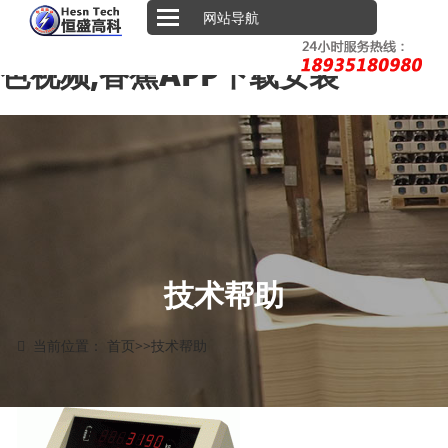
香蕉视频WWW在线观看,香蕉福
网站导航
利久久福利久久香蕉,香蕉免费黄
色视频,香蕉APP下载安装
技术帮助
当前位置：
首页
>>
技术帮助