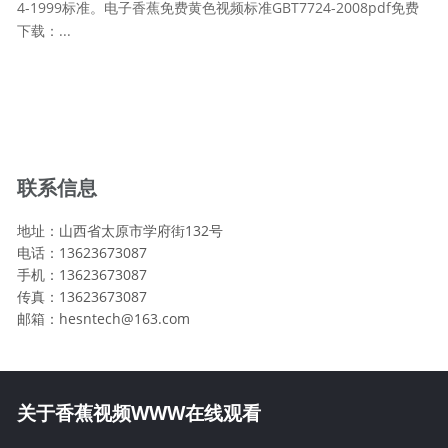
4-1999标准。电子香蕉免费黄色视频标准GBT7724-2008pdf免费
下载：...
共79条 当前3/16页
首页
前一页
1
2
3
4
5
···
后一页
尾页
联系信息
地址：山西省太原市学府街132号
电话：13623673087
手机：13623673087
传真：13623673087
邮箱：hesntech@163.com
关于香蕉视频WWW在线观看